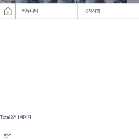
arr
home
커뮤니티
공지사항
Total 2건
1 페이지
번호