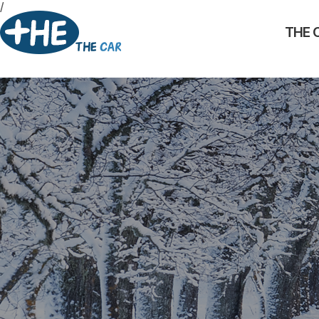
/
THE 