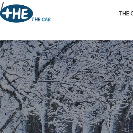
/
THE 